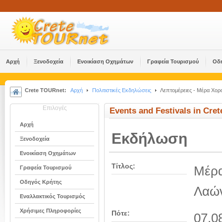
Αρχή
Ξενοδοχεία
Ενοικίαση Οχημάτων
Γραφεία Τουρισμού
Οδ
Crete TOURnet:
Αρχή
Πολιτιστικές Εκδηλώσεις
Λεπτομέρειες - Μέρα Χορ
Επιλογές
Events and Festivals in Cret
Αρχή
Εκδήλωση
Ξενοδοχεία
Ενοικίαση Οχημάτων
Τίτλος:
Μέρα
Γραφεία Τουρισμού
Οδηγός Κρήτης
Λαών
Εναλλακτικός Τουρισμός
Χρήσιμες Πληροφορίες
Πότε:
07.0