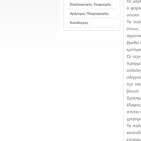
τις μέ
Εναλλακτικός Τουρισμός
ο φορέ
Χρήσιμες Πληροφορίες
οποίοι
Τα παλ
Κατάλογος
στους 
αγροτι
βρεθεί
εμπόριο
Οι τεχ
πραγμα
ολόκλη
οδηγού
την πί
βουνό 
Χρησιμ
έδαφος
σπίτια
χρησιμ
Τα παλ
ισοπε
επισκε