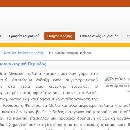
ν
Γραφεία Τουρισμού
Οδηγός Κρήτης
Εναλλακτικός Τουρισμός
Χ
Μινωικά Παλάτια της Κρήτης
Η Παλαιοανακτορική Περίοδος
ιοανακτορική Περίοδος
ώτα Μινωικά παλάτια κατασκευάστηκαν γύρω στο
π.Χ. Αποτελούν ένδειξη ενός συγκεντρωτισμού
ης στα χέρια μιας κεντρικής εξουσίας. Ο
Το πιθάρι και τα 
Κ
τρωτισμός αυτός οφειλόταν σε μια αιφνίδια πολιτική,
στική, οικονομική και θρησκευτική αναδιοργάνωση της
Η Κνωσός, η Φαιστός, τα Μάλια και άλλα μικρότερα παλάτια κι επαύλε
μάλιστα δεν έχουν βρεθεί ενδείξεις ανταγωνισμού μπορούμε να υποθέ
κά. Τα παλάτια επέβαλλαν μια ιεραρχικά δομημένη κοινωνική οργάν
δας. Σημαντικό ρόλο στη διατήρηση αυτής της ιεραρχίας έπαιζε και η 