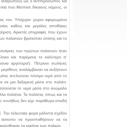
υς ανθρώπους ως ο αντιπρόσωπος και
ιλιά που θέσπισε δίκαιους νόμους, οι
ιας του. Υπήρχαν χώροι αφιερωμένοι
ποιίας καθώς και μεγάλες αποθήκες
είριση. Αρκετές επιγραφές που έχουν
ων παλατιών βρισκόταν επίσης και το
ές ανάγκες των πρώτων παλατιών ήταν
πλοκο και παρέμεινε το καλύτερο σ'
νια αργότερα!). Πέτρινοι σωλήνες
ου μεγέθους αναλάμβαναν να αυξήσουν
νωίτες αντλούσαν πόσιμο νερό από το
ε σε μια δεξαμενή μέσα στο παλάτι.
τατεύεται το νερό μέσα στο ανώμαλο
λα παλάτια. Τα παλάτια, όπως και τα
ο συνήθως δεν είχε παράθυρα επειδή
. Την τελευταία φορά μάλιστα σχεδόν
αν άσκοπο να προσπαθήσουν να τα
κρύνθηκαν τα ερείπια των παλιών.