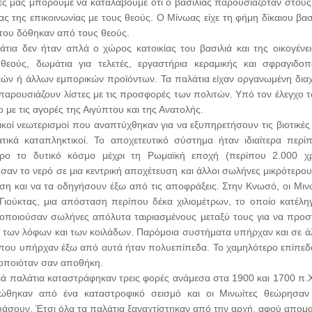
ρες μας μπορούμε να καταλάβουμε ότι ο βασιλιάς παρουσιαζόταν στο
ας της επικοινωνίας με τους θεούς. Ο Μίνωας είχε τη φήμη δίκαιου βασ
 του δόθηκαν από τους θεούς.
άτια δεν ήταν απλά ο χώρος κατοικίας του βασιλιά και της οικογένε
θεούς, δωμάτια για τελετές, εργαστήρια κεραμικής και σφραγιδο
κών ή άλλων εμπορικών προϊόντων. Τα παλάτια είχαν οργανωμένη διαχ
 παρουσιάζουν λίστες με τις προσφορές των πολιτών. Υπό τον έλεγχο τ
 με τις αγορές της Αιγύπτου και της Ανατολής.
νικοί νεωτερισμοί που αναπτύχθηκαν για να εξυπηρετήσουν τις βιοτικ
τικά καταπληκτικοί. Το αποχετευτικό σύστημα ήταν ιδιαίτερα περί
ρο το δυτικό κόσμο μέχρι τη Ρωμαϊκή εποχή (περίπου 2.000 χρό
σαν το νερό σε μια κεντρική αποχέτευση και άλλοι σωλήνες μικρότερ
εση και να τα οδηγήσουν έξω από τις αποφράξεις. Στην Κνωσό, οι Μι
Γιούκτας, μια απόσταση περίπου δέκα χιλιομέτρων, το οποίο κατέληγ
οποιούσαν σωλήνες απόλυτα ταιριασμένους μεταξύ τους για να προσ
 των λόφων και των κοιλάδων. Παρόμοια συστήματα υπήρχαν και σε άλ
 που υπήρχαν έξω από αυτά ήταν πολυεπίπεδα. Το χαμηλότερο επίπεδ
οποιόταν σαν αποθήκη.
ιά παλάτια καταστράφηκαν τρεις φορές ανάμεσα στα 1900 και 1700 π.Χ
δώθηκαν από ένα καταστροφικό σεισμό και οι Μινωίτες θεώρησ
υάσουν. Έτσι όλα τα παλάτια ξαναχτίστηκαν από την αρχή, αφού απομα