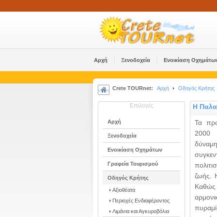
Αρχή
Ξενοδοχεία
Ενοικίαση Οχημάτω
Crete TOURnet:
Αρχή
Οδηγός Κρήτης
Επιλογές
Η Παλα
Αρχή
Τα πρ
2000 
Ξενοδοχεία
δύναμ
Ενοικίαση Οχημάτων
συγκεν
Γραφεία Τουρισμού
πολιτι
ζωής. 
Οδηγός Κρήτης
Καθώς 
Αξιοθέατα
αρμονι
Περιοχές Ενδιαφέροντος
πυραμί
Λιμάνια και Αγκυροβόλια