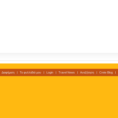
Διαφήμιση
Το φυλλάδιό μου
Login
Travel News
Αναζήτηση
Crete Blog