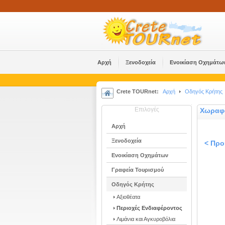
Αρχή
Ξενοδοχεία
Ενοικίαση Οχημάτω
Crete TOURnet:
Αρχή
Οδηγός Κρήτης
Επιλογές
Χωραφ
Αρχή
Ξενοδοχεία
< Πρ
Ενοικίαση Οχημάτων
Γραφεία Τουρισμού
Οδηγός Κρήτης
Αξιοθέατα
Περιοχές Ενδιαφέροντος
Λιμάνια και Αγκυροβόλια