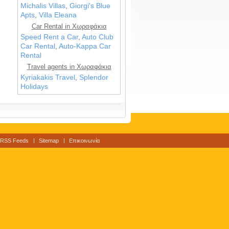
Michalis Villas
,
Giorgi's Blue
Apts
,
Villa Eleana
Car Rental in Χωραφάκια
Speed Rent a Car
,
Auto Club
Car Rental
,
Auto-Kappa Car
Rental
Travel agents in Χωραφάκια
Kyriakakis Travel
,
Splendor
Holidays
RSS Feeds
Sitemap
Επικοινωνία