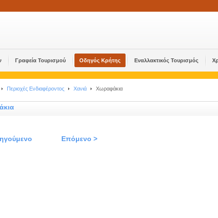
ν
Γραφεία Τουρισμού
Οδηγός Κρήτης
Εναλλακτικός Τουρισμός
Χ
Περιοχές Ενδιαφέροντος
Χανιά
Χωραφάκια
άκια
οηγούμενο
Επόμενο >