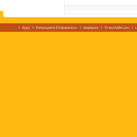
Αρχή
Καταχώρηση Επιχειρήσεων
Διαφήμιση
Το φυλλάδιό μου
L