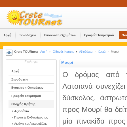
Αρχή
Ξενοδοχεία
Ενοικίαση Οχημάτων
Γραφεία Τουρισμού
Οδ
Crete TOURnet:
Αρχή
Οδηγός Κρήτης
Αξιοθέατα
Χανιά
Μουρί
Επιλογές
Μουρί
Αρχή
Ο δρόμος από
Ξενοδοχεία
Λατσιανά συνεχίζει
Ενοικίαση Οχημάτων
δύσκολος, άστρωτ
Γραφεία Τουρισμού
Οδηγός Κρήτης
προς Μουρί θα δείτ
Αξιοθέατα
Περιοχές Ενδιαφέροντος
μία πινακίδα προς
Λιμάνια και Αγκυροβόλια