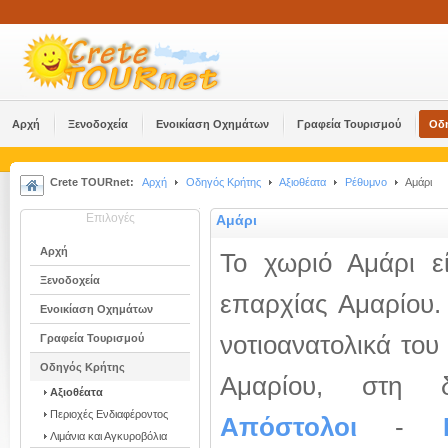
Αρχή
Ξενοδοχεία
Ενοικίαση Οχημάτων
Γραφεία Τουρισμού
Οδ
Crete TOURnet:
Αρχή
Οδηγός Κρήτης
Αξιοθέατα
Ρέθυμνο
Αμάρι
Επιλογές
Αμάρι
Αρχή
Το χωριό Αμάρι ε
Ξενοδοχεία
επαρχίας Αμαρίου. 
Ενοικίαση Οχημάτων
νοτιοανατολικά του
Γραφεία Τουρισμού
Οδηγός Κρήτης
Αμαρίου, στη 
Αξιοθέατα
Περιοχές Ενδιαφέροντος
Απόστολοι
-
Λιμάνια και Αγκυροβόλια