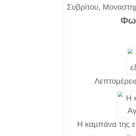
Συβρίτου, Μοναστη
Φω
Λεπτομέρει
Η καμπάνα της ε