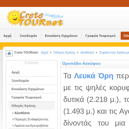
Αρχή
Ξενοδοχεία
Ενοικίαση Οχημάτων
Γραφεία Τουρισμού
Οδ
Crete TOURnet:
Αρχή
Οδηγός Κρήτης
Αξιοθέατα
Σημεία στην Κρήτη 
Επιλογές
Οροπέδιο Ασκύφου
Αρχή
Τα
Λευκά Όρη
περι
Ξενοδοχεία
με τις ψηλές κορυ
Ενοικίαση Οχημάτων
δυτικά (2.218 μ.), 
Γραφεία Τουρισμού
Οδηγός Κρήτης
(1.493 μ.) και τις Α
Αξιοθέατα
Περιοχές Ενδιαφέροντος
δίνοντάς του μια
Λιμάνια και Αγκυροβόλια