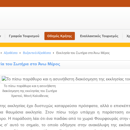
ν
Γραφεία Τουρισμού
Οδηγός Κρήτης
Εναλλακτικός Τουρισμός
Χ
Αξιοθέατα
Βυζαντινά Αξιοθέατα
Εκκλησία του Σωτήρα στο Άνω Μέρος
ία του Σωτήρα στο Άνω Μέρος
Το πίσω παράθυρο και η ασυνήθιστη
διακόσμηση της εκκλησίας του Σωτήρα
Χριστού, Μονή Καλοίδενας
της εκκλησίας έχει δυστυχώς καταρρεύσει πρόσφατα, αλλά ο επισκέπτ
ια θαυμάσια εκκλησία. Στον πίσω τοίχο υπάρχει η παράσταση 
ρο. Η παράδοση λέει ότι ένα παιδάκι από το χωριό Φουρφουράς στην απ
ς σ' αυτό το σημείο, το οποίο οδήγησε στην ανακάλυψη της εικόνα