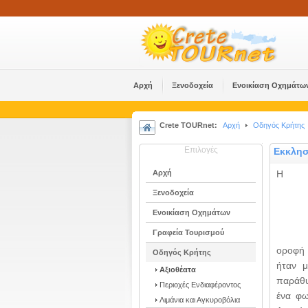
Αρχή
Ξενοδοχεία
Ενοικίαση Οχημάτω
Crete TOURnet:
Αρχή
Οδηγός Κρήτης
Επιλογές
Εκκλησ
Αρχή
Η
Ξενοδοχεία
Ενοικίαση Οχημάτων
Γραφεία Τουρισμού
οροφή 
Οδηγός Κρήτης
ήταν μ
Αξιοθέατα
παράθυ
Περιοχές Ενδιαφέροντος
ένα φω
Λιμάνια και Αγκυροβόλια