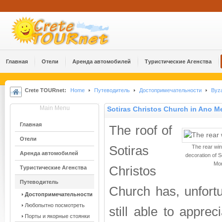
Главная
Отели
Аренда автомобилей
Туристические Агенства
Crete TOURnet:
Home
Путеводитель
Достопримечательности
Byza
Main Menu
Sotiras Christos Church in Ano M
Главная
The roof of
Отели
Sotiras
The rear wi
Аренда автомобилей
decoration of S
Mon
Christos
Туристические Агенства
Путеводитель
Church has, unfortun
Достопримечательности
Любопытно посмотреть
still able to appre
Порты и якорные стоянки