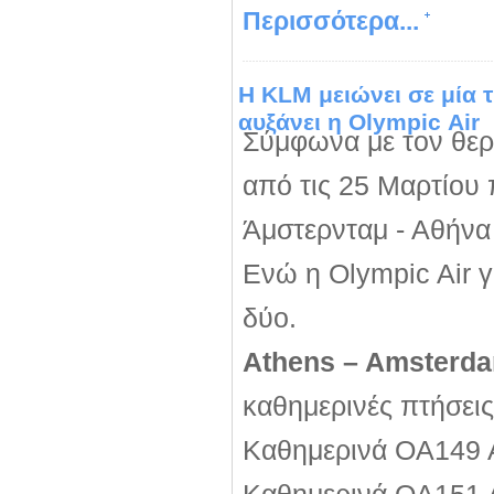
Περισσότερα...
Η KLM μειώνει σε μία τ
αυξάνει η Οlympic Αir
Σύμφωνα με τον θερ
από τις 25 Μαρτίου 
Άμστερνταμ - Αθήνα 
Ενώ η Olympic Air γι
δύο.
Athens – Amsterd
καθημερινές πτήσεις
Καθημερινά OA149