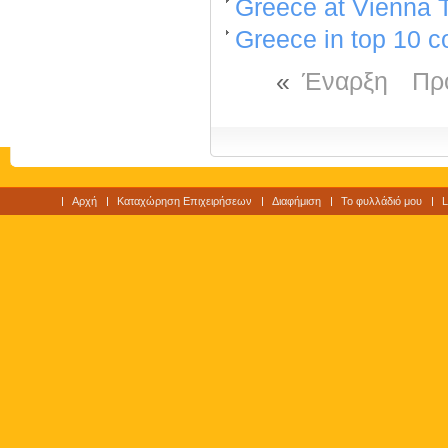
Greece at Vienna T
Greece in top 10 c
«
Έναρξη
Πρ
Αρχή
Καταχώρηση Επιχειρήσεων
Διαφήμιση
Το φυλλάδιό μου
L