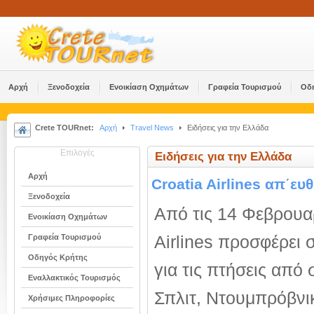
Αρχή
Ξενοδοχεία
Ενοικίαση Οχημάτων
Γραφεία Τουρισμού
Οδ
Crete TOURnet:
Αρχή
Travel News
Ειδήσεις για την Ελλάδα
Επιλογές
Ειδήσεις για την Ελλάδα
Αρχή
Croatia Airlines απ΄ε
Ξενοδοχεία
Από τις 14 Φεβρουαρ
Ενοικίαση Οχημάτων
Airlines προσφέρει σ
Γραφεία Τουρισμού
Οδηγός Κρήτης
για τις πτήσεις από
Εναλλακτικός Τουρισμός
Σπλιτ, Ντουμπρόβνι
Χρήσιμες Πληροφορίες