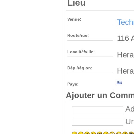
Lieu
Venue:
Tech
Route/rue:
116 
Localité/ville:
Hera
Dép./région:
Hera
Pays:
Ajouter un Comm
Ad
Ur