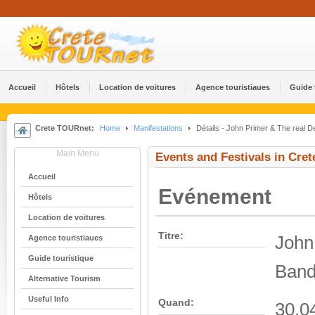
Accueil
Hôtels
Location de voitures
Agence touristiaues
Guide 
Crete TOURnet:
Home
Manifestations
Détails - John Primer & The real D
Main Menu
Events and Festivals in Cret
Accueil
Evénement
Hôtels
Location de voitures
Titre:
John
Agence touristiaues
Guide touristique
Ban
Alternative Tourism
Useful Info
Quand:
30.0