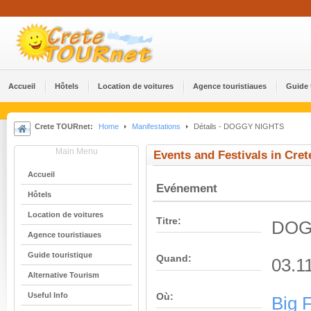
Accueil
Hôtels
Location de voitures
Agence touristiaues
Guide 
Crete TOURnet:
Home
Manifestations
Détails - DOGGY NIGHTS
Main Menu
Events and Festivals in Cret
Accueil
Evénement
Hôtels
Location de voitures
Titre:
DOG
Agence touristiaues
Guide touristique
Quand:
03.1
Alternative Tourism
Useful Info
Où:
Big 