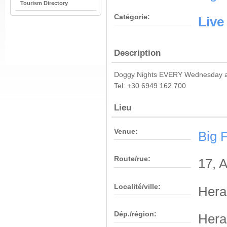
Tourism Directory
Catégorie:
Live
Description
Doggy Nights EVERY Wednesday at 
Tel: +30 6949 162 700
Lieu
Venue:
Big 
Route/rue:
17, 
Localité/ville:
Hera
Dép./région:
Hera