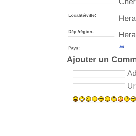
Cher
Localité/ville:
Hera
Dép./région:
Hera
Pays:
Ajouter un Comm
Ad
Ur