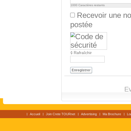
1000
Caractères restants
Recevoir une not
postée
Rafraîchir
Enregistrer
Ev
Accueil
Join Crete TOURnet
Advertising
Ma Brochure
Lo