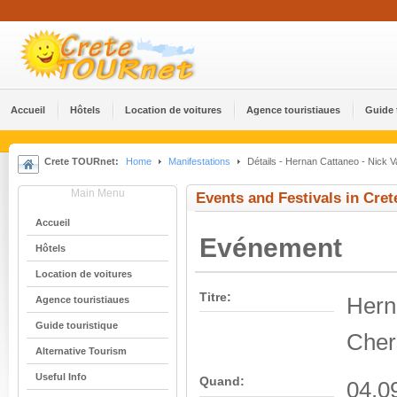
Accueil
Hôtels
Location de voitures
Agence touristiaues
Guide 
Crete TOURnet:
Home
Manifestations
Détails - Hernan Cattaneo - Nick 
Main Menu
Events and Festivals in Cret
Accueil
Evénement
Hôtels
Location de voitures
Titre:
Hern
Agence touristiaues
Guide touristique
Cher
Alternative Tourism
Useful Info
Quand:
04.0