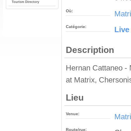
Tourism Directory
Où:
Matr
Catégorie:
Live
Description
Hernan Cattaneo - 
at Matrix, Chersoni
Lieu
Venue:
Matr
Route/rue: