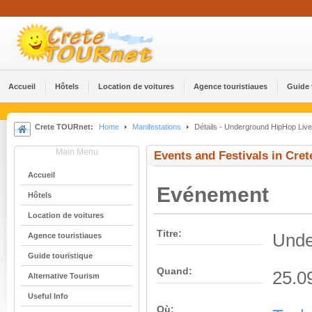
Accueil
Hôtels
Location de voitures
Agence touristiaues
Guide 
Crete TOURnet:
Home
Manifestations
Détails - Underground HipHop Live
Main Menu
Events and Festivals in Cret
Accueil
Evénement
Hôtels
Location de voitures
Titre:
Unde
Agence touristiaues
Guide touristique
Quand:
25.0
Alternative Tourism
Useful Info
Où: