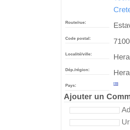
Cret
Route/rue:
Esta
Code postal:
7100
Localité/ville:
Hera
Dép./région:
Hera
Pays:
Ajouter un Comm
Ad
Ur