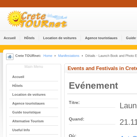
Accueil
Hôtels
Location de voitures
Agence touristiaues
Guide 
Crete TOURnet:
Home
Manifestations
Détails - Launch Book and Photo Ex
Main Menu
Events and Festivals in Cret
Accueil
Evénement
Hôtels
Location de voitures
Titre:
Laun
Agence touristiaues
Guide touristique
Quand:
21.1
Alternative Tourism
Useful Info
Où: