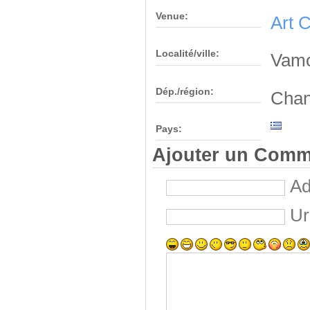
Venue:
Art C
Localité/ville:
Vam
Dép./région:
Chan
Pays:
Ajouter un Comm
Ad
Ur