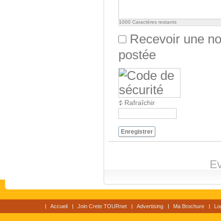
1000
Caractères restants
Recevoir une not
postée
Rafraîchir
Enregistrer
Ev
Accueil
Join Crete TOURnet
Advertising
Ma Brochure
Lo