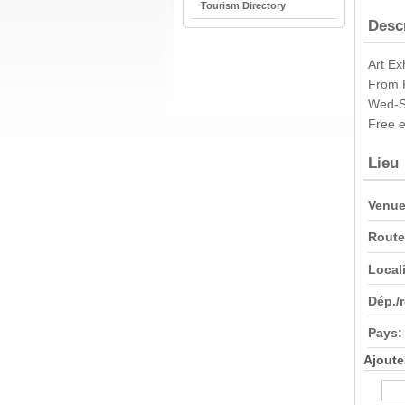
Tourism Directory
Desc
Art Ex
From 
Wed-S
Free e
Lieu
Venue
Route
Locali
Dép./
Pays:
Ajoute