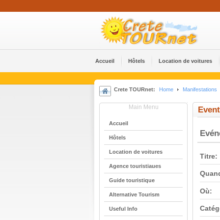
Accueil
Hôtels
Location de voitures
Crete TOURnet:
Home
Manifestations
Main Menu
Event
Accueil
Evé
Hôtels
Location de voitures
Titre:
Agence touristiaues
Quan
Guide touristique
Où:
Alternative Tourism
Catég
Useful Info