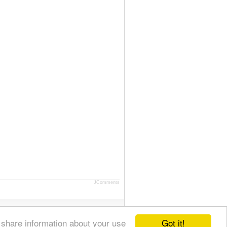
JComments
Got it!
 share information about your use