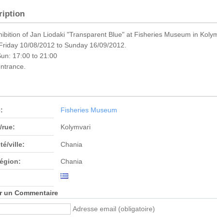
ription
hibition of Jan Liodaki "Transparent Blue" at Fisheries Museum in Koly
Friday 10/08/2012 to Sunday 16/09/2012.
un: 17:00 to 21:00
ntrance.
:
Fisheries Museum
/rue:
Kolymvari
té/ville:
Chania
région:
Chania
r un Commentaire
Adresse email (obligatoire)