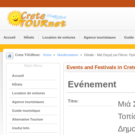
Accueil
Hôtels
Location de voitures
Agence touristiaues
Guide 
Crete TOURnet:
Home
Manifestations
Détails - Μιά Στιγμή για Πάντα. 
Main Menu
Events and Festivals in Cret
Accueil
Evénement
Hôtels
Location de voitures
Titre:
Μιά 
Agence touristiaues
Guide touristique
Τοπί
Alternative Tourism
Δημο
Useful Info