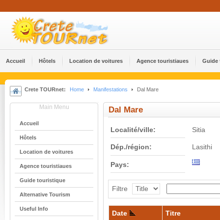
Accueil
Hôtels
Location de voitures
Agence touristiaues
Guide 
Crete TOURnet:
Home
Manifestations
Dal Mare
Main Menu
Dal Mare
Accueil
Localité/ville:
Sitia
Hôtels
Dép./région:
Lasithi
Location de voitures
Pays:
Agence touristiaues
Guide touristique
Filtre
Alternative Tourism
Useful Info
Date
Titre