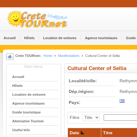
Accueil
Hôtels
Location de voitures
Agence touristiaues
Guide 
Crete TOURnet:
Home
Manifestations
Cultural Center of Sellia
Main Menu
Cultural Center of Sellia
Accueil
Localité/ville:
Rethymn
Hôtels
Dép./région:
Rethymn
Location de voitures
Pays:
Agence touristiaues
Guide touristique
Filtre
Alternative Tourism
Useful Info
Date
Titre