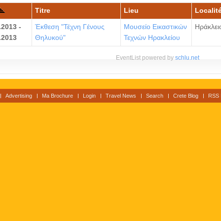
Titre
Lieu
Localité
.2013 -
Έκθεση "Τέχνη Γένους
Μουσείο Εικαστικών
Ηράκλει
.2013
Θηλυκού"
Τεχνών Ηρακλείου
EventList powered by
schlu.net
Advertising
Ma Brochure
Login
Travel News
Search
Crete Blog
RSS 