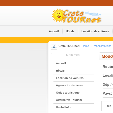
Accueil
Hôtels
Location de voitures
Crete TOURnet:
Home
Manifestations
Main Menu
Μουσ
Accueil
Route
Hôtels
Locali
Location de voitures
Dép./
Agence touristiaues
Guide touristique
Pays:
Alternative Tourism
Filtre
Useful Info