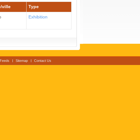
/ville
Type
ο
Εxhibition
Feeds
Sitemap
Contact Us