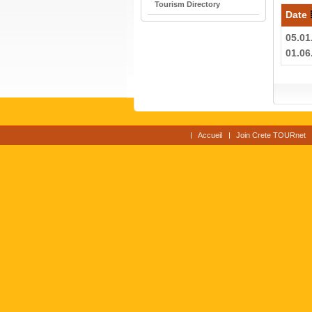
Tourism Directory
Date
05.01
01.06
Accueil
Join Crete TOURnet