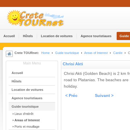
Accueil
Hôtels
Location de voitures
Agence touristiaues
Guide 
Crete TOURnet:
Home
Guide touristique
Areas of Interest
Canée
Ch
Main Menu
Chrisi Akti
Accueil
Chrisi Akti (Golden Beach) is 2 km f
road to Platanias. The beaches are 
Hôtels
holiday.
Location de voitures
< Préc
Suivant >
Agence touristiaues
Guide touristique
Lieux d'ntérêt
Areas of Interest
Ports et mouillage