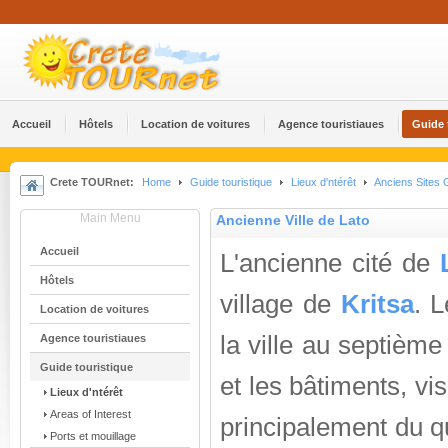
Accueil
Hôtels
Location de voitures
Agence touristiaues
Guide 
Crete TOURnet:
Home
Guide touristique
Lieux d'ntérêt
Anciens Sites 
Main Menu
Ancienne Ville de Lato
Accueil
L'ancienne cité de
Hôtels
village de
Kritsa
. L
Location de voitures
la ville au septième
Agence touristiaues
Guide touristique
et les bâtiments, vi
Lieux d'ntérêt
Areas of Interest
principalement du q
Ports et mouillage