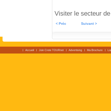
Visiter le secteur d
< Préc
Suivant >
Accueil
Join Crete TOURnet
Advertising
Ma Brochure
Lo