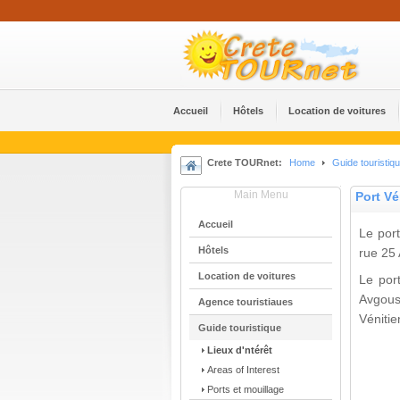
Accueil
Hôtels
Location de voitures
Crete TOURnet:
Home
Guide touristiq
Main Menu
Port Vé
Accueil
Le port
Hôtels
rue 25
Location de voitures
Le port
Avgous
Agence touristiaues
Vénitie
Guide touristique
Lieux d'ntérêt
Areas of Interest
Ports et mouillage