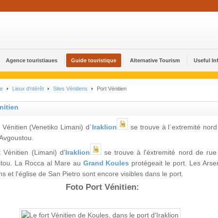
Agence touristiaues
Guide touristique
Alternative Tourism
Useful In
ue
Lieux d'ntérêt
Sites Vénitiens
Port Vénitien
nitien
 Vénitien (Venetiko Limani) d´
Iraklion
se trouve à l´extremité nord
 Avgoustou.
 Vénitien (Limani) d'
Iraklion
se trouve à l'éxtremité nord de rue
tou. La Rocca al Mare au
Grand Koules
protégeait le port. Les Arse
ns et l'église de San Pietro sont encore visibles dans le port.
Foto Port Vénitien: