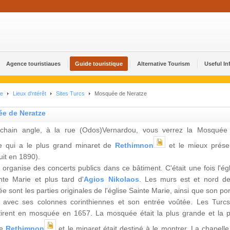
Agence touristiaues
Guide touristique
Alternative Tourism
Useful In
ue
Lieux d'ntérêt
Sites Turcs
Mosquée de Neratze
e de Neratze
chain angle, à la rue (Odos)Vernardou, vous verrez la Mosquée
e qui a le plus grand minaret de
Rethimnon
et le mieux prése
uit en 1890).
e organise des concerts publics dans ce bâtiment. C'était une fois l'ég
nte Marie et plus tard d'
Agios Nikolaos
. Les murs est et nord de
 sont les parties originales de l'église Sainte Marie, ainsi que son por
 avec ses colonnes corinthiennes et son entrée voûtée. Les Turcs
tirent en mosquée en 1657. La mosquée était la plus grande et la p
de
Rethimnon
et le minaret était destiné à le montrer. La chapelle