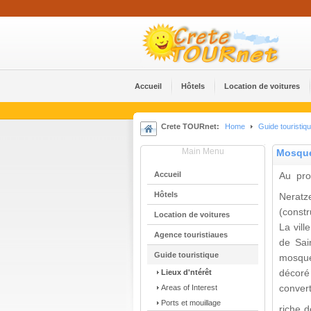
Accueil
Hôtels
Location de voitures
Crete TOURnet:
Home
Guide touristiq
Main Menu
Mosqué
Accueil
Au pro
Hôtels
Neratz
(constr
Location de voitures
La vill
Agence touristiaues
de Sai
Guide touristique
mosquée
Lieux d'ntérêt
décoré
Areas of Interest
conver
Ports et mouillage
riche 