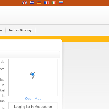
fo
Tourism Directory
 de
rvé
lise
 la
tail
 la
Open Map
lus
Lodging list in Mosquée de
 de