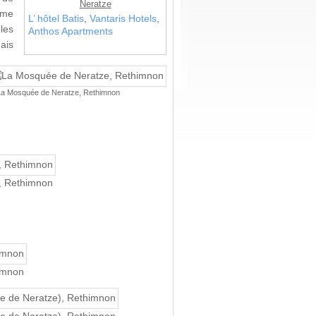
Neratze
omme
L’ hôtel Batis
,
Vantaris Hotels
,
les
Anthos Apartments
ais
a Mosquée de Neratze, Rethimnon
, Rethimnon
imnon