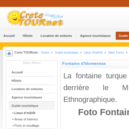
Accueil
Hôtels
Location de voitures
Agence touristiaues
Guide 
Crete TOURnet:
Home
Guide touristique
Lieux d'ntérêt
Sites Turcs
Main Menu
Fontaine d'Idomeneas
Accueil
La fontaine turque
Hôtels
derrière le M
Location de voitures
Ethnographique.
Agence touristiaues
Guide touristique
Foto Fontai
Lieux d'ntérêt
Areas of Interest
Ports et mouillage