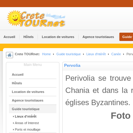
Accueil
Hôtels
Location de voitures
Agence touristiaues
Guide 
Crete TOURnet:
Home
Guide touristique
Lieux d'ntérêt
Canée
Perv
Main Menu
Pervolia
Accueil
Perivolia se trouv
Hôtels
Chania et dans la r
Location de voitures
églises Byzantines.
Agence touristiaues
Guide touristique
Foto 
Lieux d'ntérêt
Areas of Interest
Ports et mouillage