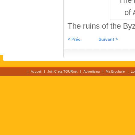
The ruins of the By
< Préc
Suivant >
Accueil
Join Crete TOURnet
Advertising
Ma Brochure
Lo