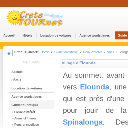
Accueil
Hôtels
Location de voitures
Agence touristiaues
Guide 
Crete TOURnet:
Home
Guide touristique
Lieux d'ntérêt
Vues
Villag
Main Menu
Village d'Elounda
Accueil
Au sommet, avant 
Hôtels
vers
Elounda
, une
Location de voitures
qui est près d'une é
Agence touristiaues
Guide touristique
pour jouir de l
Lieux d'ntérêt
Areas of Interest
Spinalonga
. Des
Ports et mouillage