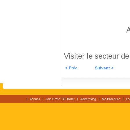
A
Visiter le secteur d
< Préc
Suivant >
Accueil
Join Crete TOURnet
Advertising
Ma Brochure
Lo