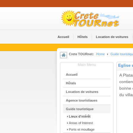
Accueil
Hôtels
Location de voitures
Crete TOURnet:
Home
Guide touristiq
Main Menu
Eglise 
Accueil
A Plata
contie
Hôtels
bonne c
Location de voitures
du vill
Agence touristiaues
Guide touristique
Lieux d'ntérêt
Areas of Interest
Ports et mouillage