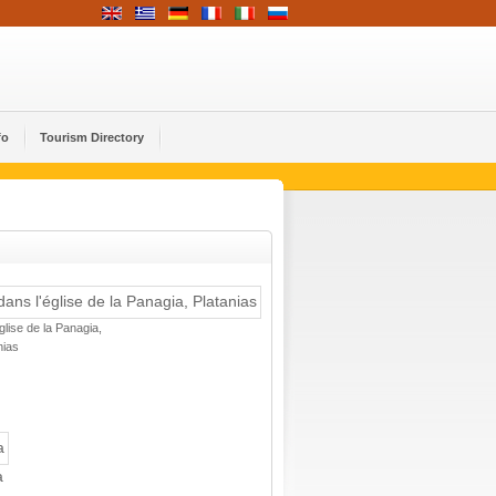
fo
Tourism Directory
lise de la Panagia,
nias
a