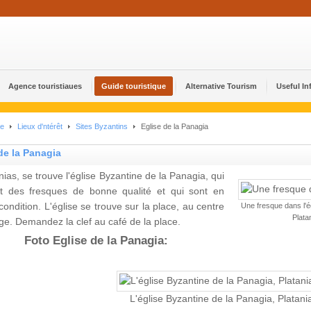
Agence touristiaues
Guide touristique
Alternative Tourism
Useful In
ue
Lieux d'ntérêt
Sites Byzantins
Eglise de la Panagia
de la Panagia
nias, se trouve l'église Byzantine de la Panagia, qui
nt des fresques de bonne qualité et qui sont en
ondition. L'église se trouve sur la place, au centre
Une fresque dans l'ég
Plata
age. Demandez la clef au café de la place.
Foto Eglise de la Panagia:
L'église Byzantine de la Panagia, Platani