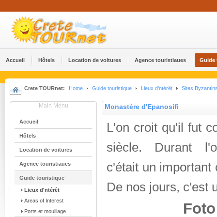
Accueil
Hôtels
Location de voitures
Agence touristiaues
Guide 
Crete TOURnet:
Home
Guide touristique
Lieux d'ntérêt
Sites Byzantin
Main Menu
Monastère d'Epanosifi
Accueil
L'on croit qu'il fut 
Hôtels
siècle. Durant l'
Location de voitures
c'était un important 
Agence touristiaues
Guide touristique
De nos jours, c'est 
Lieux d'ntérêt
Areas of Interest
Foto
Ports et mouillage