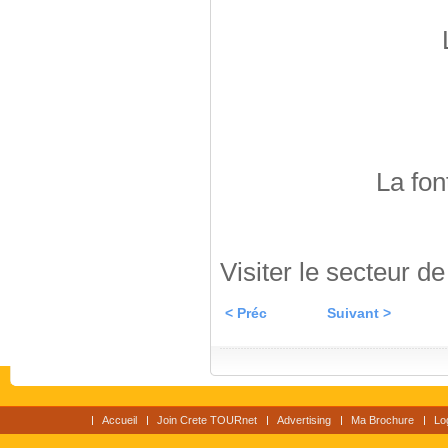
La fon
Visiter le secteur d
< Préc
Suivant >
Accueil
Join Crete TOURnet
Advertising
Ma Brochure
Lo