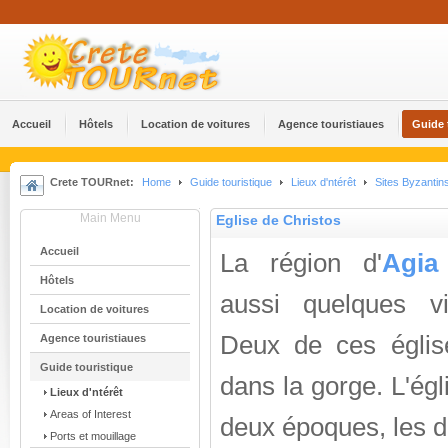
Accueil
Hôtels
Location de voitures
Agence touristiaues
Guide 
Crete TOURnet:
Home
Guide touristique
Lieux d'ntérêt
Sites Byzantin
Main Menu
Eglise de Christos
Accueil
La région d'
Agia 
Hôtels
aussi quelques vie
Location de voitures
Deux de ces églis
Agence touristiaues
Guide touristique
dans la gorge. L'ég
Lieux d'ntérêt
Areas of Interest
deux époques, les d
Ports et mouillage