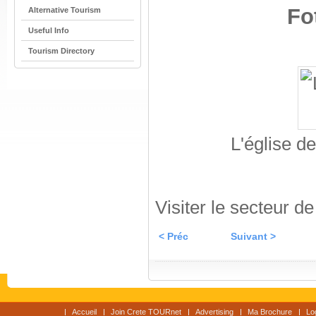
Fo
Alternative Tourism
Useful Info
Tourism Directory
L'église de
Visiter le secteur d
< Préc
Suivant >
Accueil
Join Crete TOURnet
Advertising
Ma Brochure
Lo