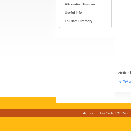
Alternative Tourism
Useful Info
Tourism Directory
Visiter
< Pré
Accueil
Join Crete TOURnet