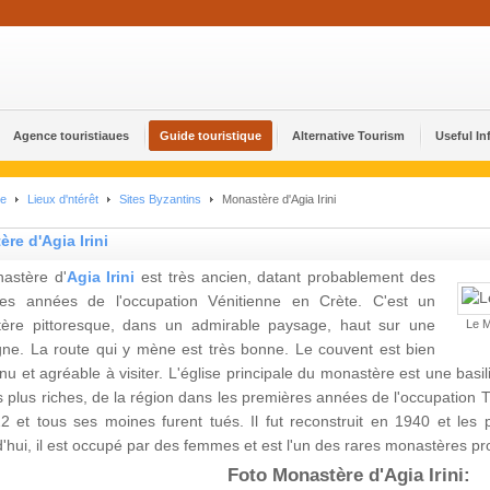
Agence touristiaues
Guide touristique
Alternative Tourism
Useful In
ue
Lieux d'ntérêt
Sites Byzantins
Monastère d'Agia Irini
re d'Agia Irini
astère d'
Agia Irini
est très ancien, datant probablement des
res années de l'occupation Vénitienne en Crète. C'est un
ère pittoresque, dans un admirable paysage, haut sur une
Le M
ne. La route qui y mène est très bonne. Le couvent est bien
nu et agréable à visiter. L'église principale du monastère est une basi
s plus riches, de la région dans les premières années de l'occupation Tu
2 et tous ses moines furent tués. Il fut reconstruit en 1940 et les
'hui, il est occupé par des femmes et est l'un des rares monastères p
Foto Monastère d'Agia Irini: