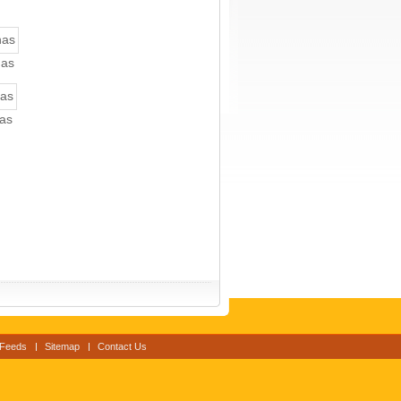
nas
nas
Feeds
Sitemap
Contact Us