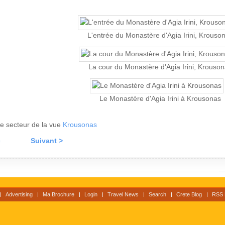
L'entrée du Monastère d'Agia Irini, Krouso
La cour du Monastère d'Agia Irini, Krouso
Le Monastère d'Agia Irini à Krousonas
 le secteur de la vue
Krousonas
c
Suivant >
Advertising
Ma Brochure
Login
Travel News
Search
Crete Blog
RSS 