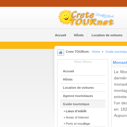
Accueil
Hôtels
Location de voitures
Crete TOURnet:
Home
Guide touristiq
Main Menu
Monastè
Accueil
Le Mon
derniè
Hôtels
monast
Location de voitures
montag
Agence touristiaues
entrete
l'un de
Guide touristique
en 182
Lieux d'ntérêt
Aujourd
Areas of Interest
Ports et mouillage