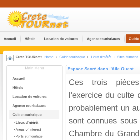
Accueil
Hôtels
Location de voitures
Agence touristiaues
Guide 
Crete TOURnet:
Home
Guide touristique
Lieux d'ntérêt
Sites Minoens
Main Menu
Espace Sacré dans l'Aile Ouest
Accueil
Ces trois pièces
Hôtels
l'exercice du culte 
Location de voitures
probablement un aut
Agence touristiaues
Guide touristique
sont connues sous 
Lieux d'ntérêt
Areas of Interest
Chambre du Grand P
Ports et mouillage