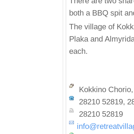
There are two shar
both a BBQ spit and
The village of Kokk
Plaka and Almyrida 
each.
Kokkino Chorio,
28210 52819, 2
28210 52819
info@retreatvill