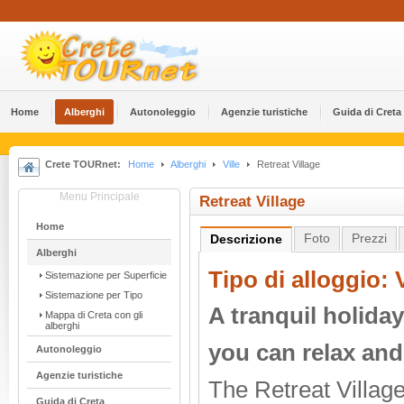
Home
Alberghi
Αutonoleggio
Agenzie turistiche
Guida di Creta
Crete TOURnet:
Home
Alberghi
Ville
Retreat Village
Menu Principale
Retreat Village
Home
Foto
Prezzi
Descrizione
Alberghi
Tipo di alloggio: V
Sistemazione per Superficie
Sistemazione per Tipo
A tranquil holiday
Mappa di Creta con gli
alberghi
you can relax and
Αutonoleggio
Agenzie turistiche
The Retreat Village
Guida di Creta