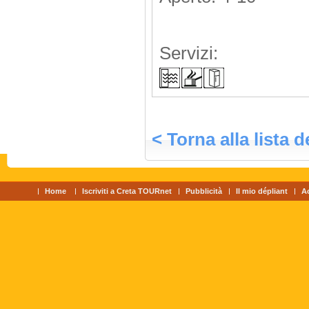
Servizi:
< Torna alla lista d
Home
Iscriviti a Creta TOURnet
Pubblicità
Il mio dépliant
A