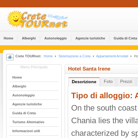
Home
Alberghi
Αutonoleggio
Agenzie turistiche
Guida di Creta
Crete TOURnet:
Home
Sistemazione a Creta
Appartamenti Arredati
Hot
Menu Principale
Hotel Santa Irene
Home
Foto
Prezzi
Descrizione
Alberghi
Tipo di alloggio:
Αutonoleggio
Agenzie turistiche
On the south coast 
Guida di Creta
Chania lies the vil
Turismo Alternativo
characterized by sp
Informazioni utili