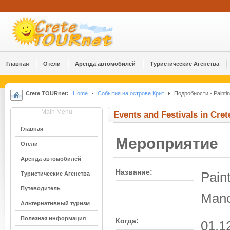
Главная
Отели
Аренда автомобилей
Туристические Агенства
Crete TOURnet:
Home
События на острове Крит
Подробности - Paintin
Main Menu
Events and Festivals in Cret
Главная
Мероприятие
Отели
Аренда автомобилей
Название:
Pain
Туристические Агенства
Путеводитель
Mano
Альтернативный туризм
Полезная информация
Когда:
01.1