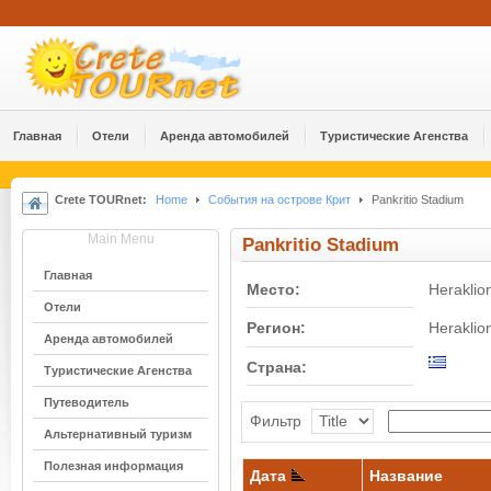
Главная
Отели
Аренда автомобилей
Туристические Агенства
Crete TOURnet:
Home
События на острове Крит
Pankritio Stadium
Main Menu
Pankritio Stadium
Главная
Место:
Heraklio
Отели
Регион:
Heraklio
Аренда автомобилей
Страна:
Туристические Агенства
Путеводитель
Фильтр
Альтернативный туризм
Полезная информация
Дата
Название