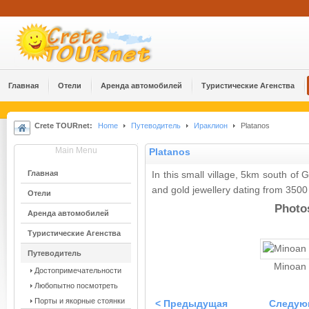
Главная
Отели
Аренда автомобилей
Туристические Агенства
Crete TOURnet:
Home
Путеводитель
Ираклион
Platanos
Main Menu
Platanos
Главная
In this small village, 5km south of 
and gold jewellery dating from 350
Отели
Photos
Аренда автомобилей
Туристические Агенства
Путеводитель
Minoan 
Достопримечательности
Любопытно посмотреть
Порты и якорные стоянки
< Предыдущая
Следую