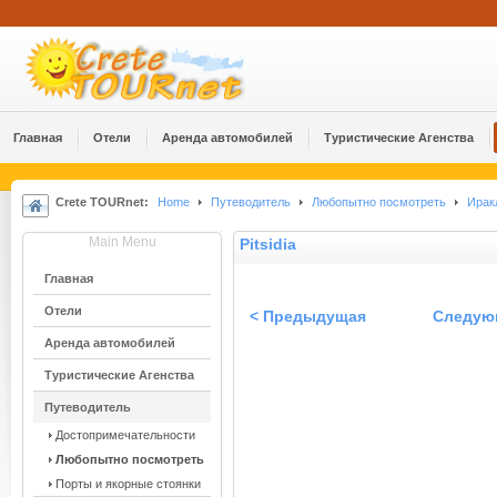
Главная
Отели
Аренда автомобилей
Туристические Агенства
Crete TOURnet:
Home
Путеводитель
Любопытно посмотреть
Ирак
Main Menu
Pitsidia
Главная
Отели
< Предыдущая
Следую
Аренда автомобилей
Туристические Агенства
Путеводитель
Достопримечательности
Любопытно посмотреть
Порты и якорные стоянки