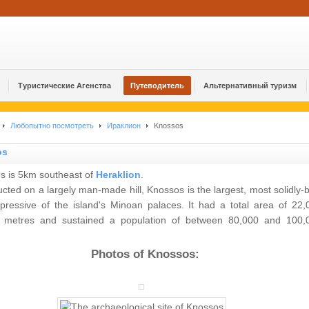
Туристические Агенства
Путеводитель
Альтернативный туризм
Любопытно посмотреть
Ираклион
Knossos
os
s is 5km southeast of
Heraklion
.
cted on a largely man-made hill, Knossos is the largest, most solidly-b
pressive of the island's Minoan palaces. It had a total area of 22,
 metres and sustained a population of between 80,000 and 100,
.
Photos of Knossos: