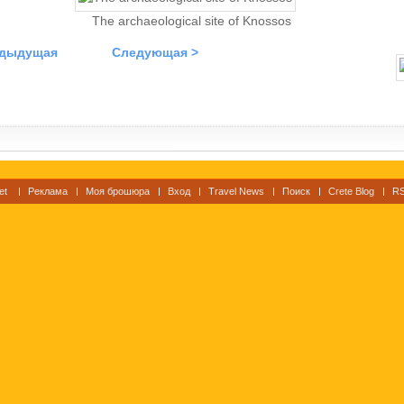
The archaeological site of Knossos
едыдущая
Следующая >
et
Реклама
Моя брошюра
Вход
Travel News
Поиск
Crete Blog
RS