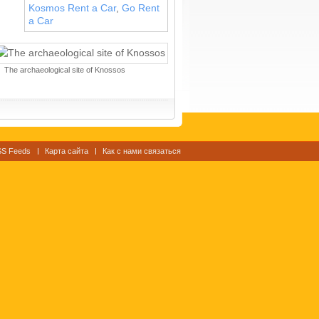
Kosmos Rent a Car
,
Go Rent
a Car
The archaeological site of Knossos
S Feeds
Карта сайта
Как с нами связаться