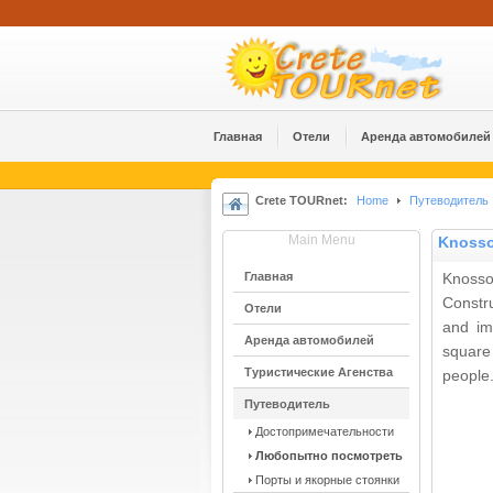
Главная
Отели
Аренда автомобилей
Crete TOURnet:
Home
Путеводитель
Main Menu
Knoss
Главная
Knosso
Constru
Отели
and im
Аренда автомобилей
square
Туристические Агенства
people
Путеводитель
Достопримечательности
Любопытно посмотреть
Порты и якорные стоянки