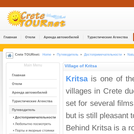
Главная
Отели
Аренда автомобилей
Туристические Агенства
Crete TOURnet:
Home
Путеводитель
Достопримечательности
Natu
Main Menu
Village of Kritsa
Главная
Kritsa
is one of the
Отели
villages in Crete d
Аренда автомобилей
set for several films
Туристические Агенства
Путеводитель
but is still pleasant t
Достопримечательности
Любопытно посмотреть
Behind Kritsa is a r
Порты и якорные стоянки