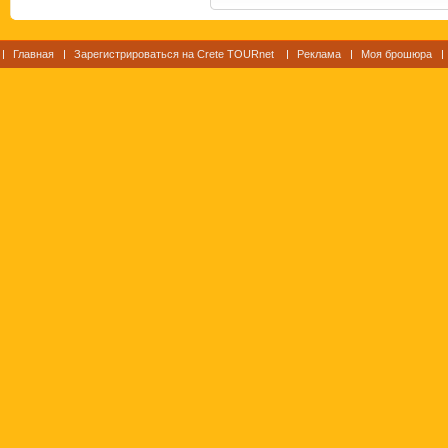
Главная
Зарегистрироваться на Crete TOURnet
Реклама
Моя брошюра