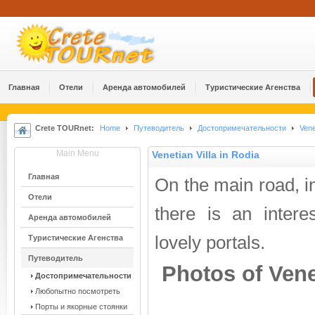
Главная
Отели
Аренда автомобилей
Туристические Агенства
Crete TOURnet:
Home
Путеводитель
Достопримечательности
Vene
Main Menu
Venetian Villa in Rodia
Главная
On the main road, in
Отели
there is an interes
Аренда автомобилей
lovely portals.
Туристические Агенства
Путеводитель
Photos of Venet
Достопримечательности
Любопытно посмотреть
Порты и якорные стоянки