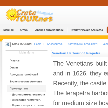
Главная
Отели
Аренда автомобилей
Туристические Агенства
Crete TOURnet:
Home
Путеводитель
Достопримечательности
Vene
Main Menu
Venetian Harbour of Ierapetra
Главная
The Venetians built
Отели
and in 1626, they en
Аренда автомобилей
Recently, the castle
Туристические Агенства
Путеводитель
The Ierapetra harbou
Достопримечательности
Любопытно посмотреть
for medium size boa
Порты и якорные стоянки