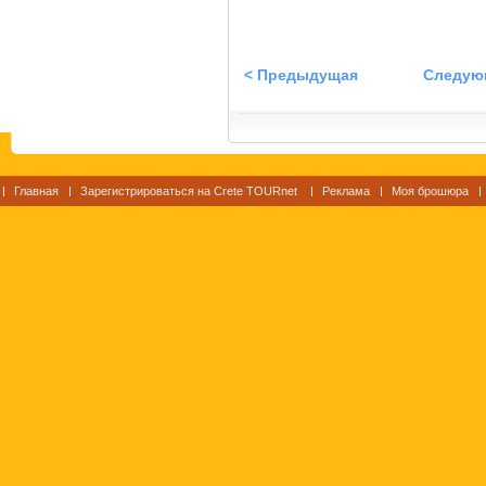
< Предыдущая
Следую
Главная
Зарегистрироваться на Crete TOURnet
Реклама
Моя брошюра