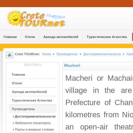
Главная
Отели
Аренда автомобилей
Туристические Агенства
Crete TOURnet:
Home
Путеводитель
Достопримечательности
Хан
Main Menu
Macheri
Главная
Macheri or Machairo
Отели
village in the ar
Аренда автомобилей
Prefecture of Chan
Туристические Агенства
Путеводитель
kilometres from Nio
Достопримечательности
Любопытно посмотреть
an open-air thea
Порты и якорные стоянки