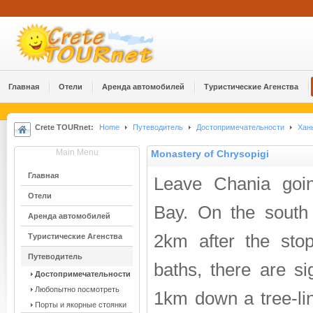
Главная
Отели
Аренда автомобилей
Туристические Агенства
Crete TOURnet:
Home
Путеводитель
Достопримечательности
Хан
Main Menu
Monastery of Chrysopigi
Главная
Leave Chania goi
Отели
Bay. On the south 
Аренда автомобилей
2km after the stop
Туристические Агенства
Путеводитель
baths, there are si
Достопримечательности
Любопытно посмотреть
1km down a tree-lin
Порты и якорные стоянки