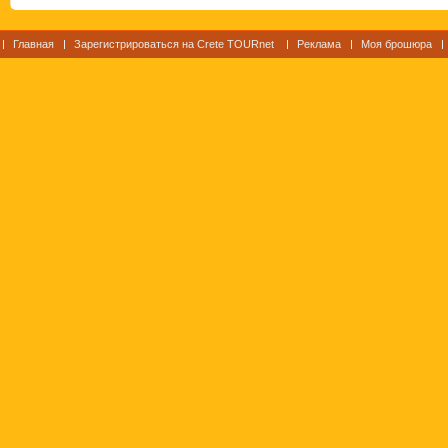
Главная
Зарегистрироваться на Crete TOURnet
Реклама
Моя брошюра