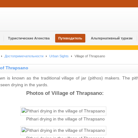
Туристические Агенства
Путеводитель
Альтернативный туризм
Достопримечательности
Urban Sights
Village of Thrapsano
 of Thrapsano
wn is known as the traditional village of jar (pithos) makers. The pith
seen drying in the yards.
Photos of Village of Thrapsano:
Pithari drying in the village of Thrapsano