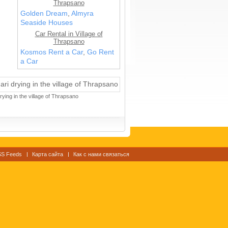
Thrapsano
Golden Dream
,
Almyra
Seaside Houses
Car Rental in Village of
Thrapsano
Kosmos Rent a Car
,
Go Rent
a Car
drying in the village of Thrapsano
S Feeds
Карта сайта
Как с нами связаться