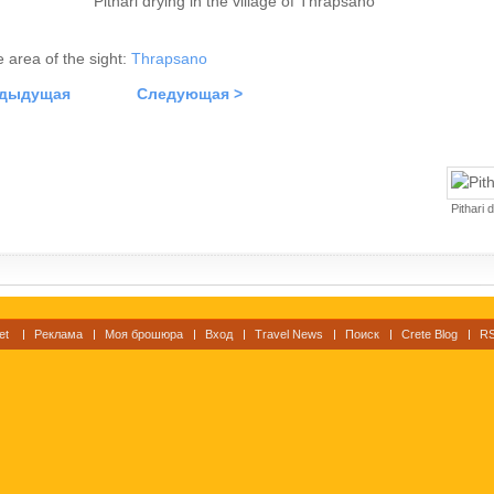
Pithari drying in the village of Thrapsano
he area of the sight:
Thrapsano
едыдущая
Следующая >
Pithari 
et
Реклама
Моя брошюра
Вход
Travel News
Поиск
Crete Blog
RS