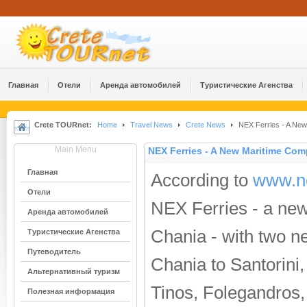
Главная
Отели
Аренда автомобилей
Туристические Агенства
Crete TOURnet:
Home
Travel News
Crete News
NEX Ferries - A New
Main Menu
NEX Ferries - A New Maritime Com
Главная
According to
www.ne
Отели
NEX Ferries - a ne
Аренда автомобилей
Chania - with two n
Туристические Агенства
Путеводитель
Chania to Santorini
Альтернативный туризм
Tinos, Folegandros,
Полезная информация