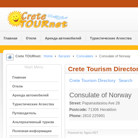
Главная
Отели
Аренда автомобилей
Туристические Агенства
Crete TOURnet:
Home
Каталог
Consulates
Consulate of Norway
Main Menu
Crete Tourism Directo
Главная
Crete Tourism Directory
Search
Отели
Consulate of Norway
Аренда автомобилей
Street:
Papanastasiou Ave 28
Туристические Агенства
Postcode:
71306
Heraklion
Путеводитель
Phone:
2810 225991
Альтернативный туризм
Полезная информация
Powered by
Sigsiu.NET