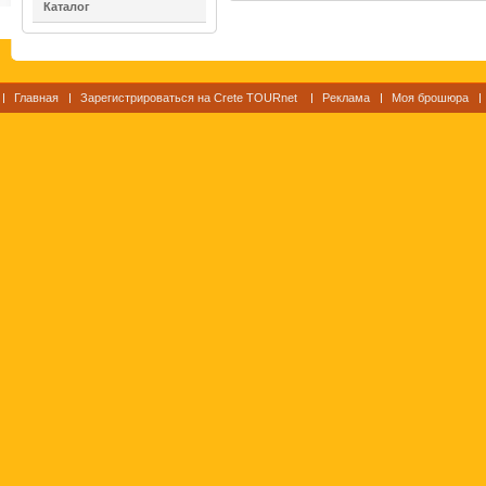
Каталог
Главная
Зарегистрироваться на Crete TOURnet
Реклама
Моя брошюра