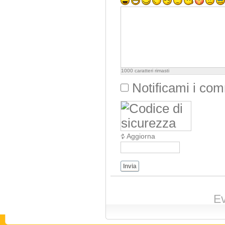
1000
caratteri rimasti
Notificami i co
Aggiorna
Invia
Ev