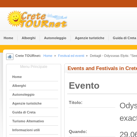
Home
Alberghi
Αutonoleggio
Agenzie turistiche
Guida di Creta
Crete TOURnet:
Home
Festival ed eventi
Dettagli - Odysseas Elytis: "See t
Menu Principale
Events and Festivals in Cret
Home
Evento
Alberghi
Αutonoleggio
Titolo:
Odyss
Agenzie turistiche
Guida di Creta
exact
Turismo Alternativo
Informazioni utili
Quando:
29.0