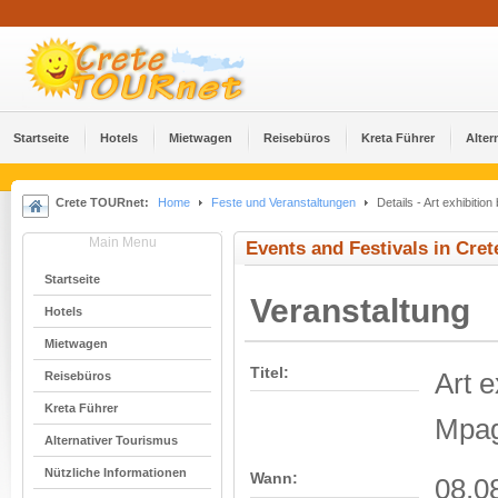
Startseite
Hotels
Mietwagen
Reisebüros
Kreta Führer
Alter
Crete TOURnet:
Home
Feste und Veranstaltungen
Details - Art exhibitio
Main Menu
Events and Festivals in Cret
Startseite
Veranstaltung
Hotels
Mietwagen
Titel:
Art 
Reisebüros
Kreta Führer
Mpag
Alternativer Tourismus
Nützliche Informationen
Wann:
08.08