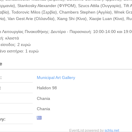
ερμανία), Stankosky Alexander (ΦΥΡΟΜ), Szucs Attila (Ουγγαρία), Tift 
βία), Todorovic Milos (Σερβία), Chambers Stephen (Αγγλία), Wnek Grz
ία), Van Gest Arie (Ολλανδία), Xiang Shi (Κίνα), Xiaojie Luan (Κίνα), Ru
 Λειτουργίας Πινακοθήκης: Δευτέρα - Παρασκευή: 10:00-14:00 και 19:
ή: κλειστά
 είσοδος: 2 ευρώ
νο εισιτήριο: 1 ευρώ
e
:
Municipal Art Gallery
:
Halidon 98
Chania
Chania
ry:
EventList powered by
schlu.net