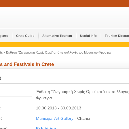
Agents
Crete Guide
Alternative Tourism
Useful Info
Tourism Directo
ils - Έκθεση "Ζωγραφική Χωρίς Όρια" από τις συλλογές του Μουσείου Φρυσίρα
s and Festivals in Crete
t
Έκθεση "Ζωγραφική Χωρίς Όρια" από τις συλλογές
Φρυσίρα
:
10.06.2013 - 30.09.2013
:
Municipal Art Gallery
- Chania
ory:
Εxhibition