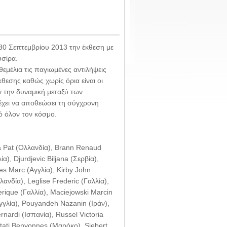
 30 Σεπτεμβρίου 2013 την έκθεση με
υσίρα.
θεμέλια τις παγιωμένες αντιλήψεις
κθεσης καθώς χωρίς όρια είναι οι
υν την δυναμική μεταξύ των
έχει να αποθεώσει τη σύγχρονη
ό όλον τον κόσμο.
a Pat (Ολλανδία), Brann Renaud
α), Djurdjevic Biljana (Σερβία),
es Marc (Αγγλία), Kirby John
ανδία), Leglise Frederic (Γαλλία),
erique (Γαλλία), Maciejowski Marcin
(Αγγλία), Pouyandeh Nazanin (Ιράν),
nardi (Ισπανία), Russel Victoria
mtati Benyonnes (Μαρόκο), Siebert