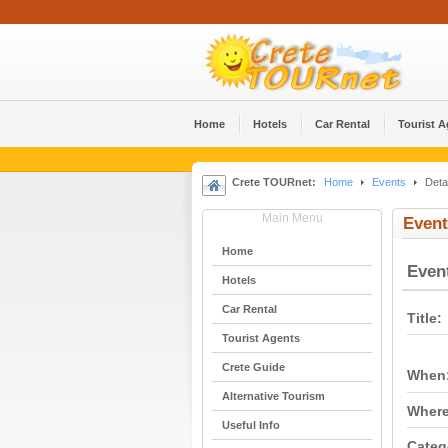
Home
Hotels
Car Rental
Tourist 
Crete TOURnet:
Home
Events
Deta
Main Menu
Event
Home
Even
Hotels
Car Rental
Title:
Tourist Agents
Crete Guide
When
Alternative Tourism
Where
Useful Info
Categ