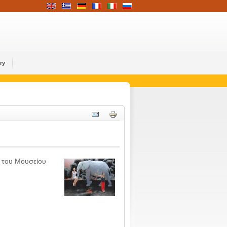
ry
 του Μουσείου