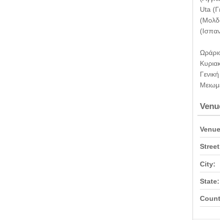
Uta (Γ
(Μολδα
(Ισπαν
Ωράριο
Κυριακ
Γενική
Μειωμέ
Venu
Venue
Street
City:
State:
Count