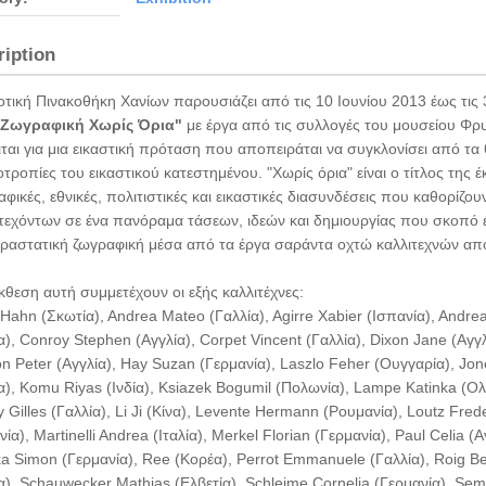
ription
τική Πινακοθήκη Χανίων παρουσιάζει από τις 10 Ιουνίου 2013 έως τις
"Ζωγραφική Χωρίς Όρια"
με έργα από τις συλλογές του μουσείου Φρ
ται για μια εικαστική πρόταση που αποπειράται να συγκλονίσει από τα 
οτροπίες του εικαστικού κατεστημένου. "Χωρίς όρια" είναι ο τίτλος της έ
φικές, εθνικές, πολιτιστικές και εικαστικές διασυνδέσεις που καθορίζο
τεχόντων σε ένα πανόραμα τάσεων, ιδεών και δημιουργίας που σκοπό 
ραστατική ζωγραφική μέσα από τα έργα σαράντα οχτώ καλλιτεχνών απ
κθεση αυτή συμμετέχουν οι εξής καλλιτέχνες:
ahn (Σκωτία), Andrea Mateo (Γαλλία), Agirre Xabier (Ισπανία), Andre
α), Conroy Stephen (Αγγλία), Corpet Vincent (Γαλλία), Dixon Jane (Αγγλί
 Peter (Αγγλία), Hay Suzan (Γερμανία), Laszlo Feher (Ουγγαρία), Jon
α), Komu Riyas (Ινδία), Ksiazek Bogumil (Πολωνία), Lampe Katinka (Ολλ
 Gilles (Γαλλία), Li Ji (Κίνα), Levente Hermann (Ρουμανία), Loutz Fred
ία), Martinelli Andrea (Ιταλία), Merkel Florian (Γερμανία), Paul Celia 
a Simon (Γερμανία), Ree (Κορέα), Perrot Emmanuele (Γαλλία), Roig Ber
α), Schauwecker Mathias (Ελβετία), Schleime Cornelia (Γερμανία), Se