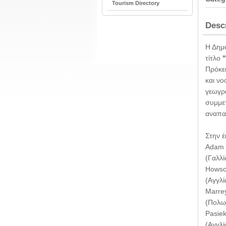
Tourism Directory
Desc
Η Δημο
τίτλο
Πρόκει
και νο
γεωγρα
συμμε
αναπα
Στην έ
Adam H
(Γαλλί
Howson
(Αγγλί
Marrey
(Πολων
Pasiek
(Αγγλί