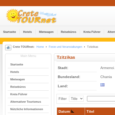
Startseite
Hotels
Mietwagen
Reisebüros
Kreta Führer
Alter
Crete TOURnet:
Home
Feste und Veranstaltungen
Tzitzikas
Main Menu
Tzitzikas
Startseite
Stadt:
Armenoi
Hotels
Bundesland:
Chania
Mietwagen
Land:
Reisebüros
Kreta Führer
Filter
Alternativer Tourismus
Nützliche Informationen
Datum
Titel